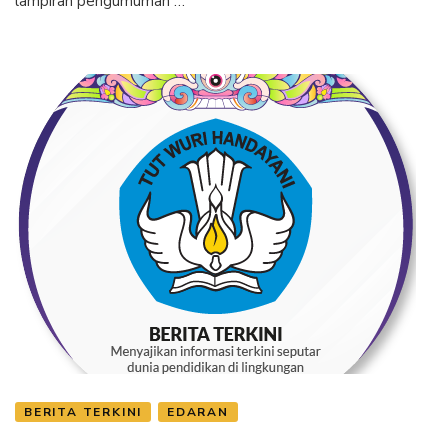
lampiran pengumuman …
BERITA TERKINI
EDARAN