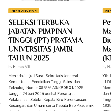
PENGUMUMAN
PE
SELEKSI TERBUKA
Pe
JABATAN PIMPINAN
Ma
h
TINGGI (JPT) PRATAMA
Bi
UNIVERSITAS JAMBI
Ma
TAHUN 2025
(K
by
Humas VIII
by
Hu
Menindaklanjuti Surat Sekretaris Jenderal
Yth.
Kementerian Pendidikan Tinggi, Sains, dan
LLDI
Teknologi Nomor 0953/A.A3/KP.05.01/2025
Memp
tanggal 24 Juni 2025 perihal Persetujuan
dan 
Pelaksanaan Seleksi Kepala Biro Perencanaan,
Ting
,
Keuangan, dan Umum serta Kepala Biro Akademik,
1938