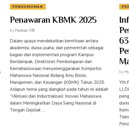
PENGUMUMAN
PE
Penawaran KBMK 2025
In
Pe
by
Humas VIII
63
Dalam upaya mendekatkan kemitraan antara
akademisi, dunia usaha, dan pemerintah sebagai
Pe
bagian dari implementasi program Kampus
Ma
Berdampak, Direktorat Pembelajaran dan
Kemahasiswaan menyelenggarakan Kompetisi
a
by
Hu
Mahasiswa Nasional Bidang Ilmu Bisnis,
Manajemen, dan Keuangan (KBMK) Tahun 2025.
Yth.
Adapun tema yang diangkat pada tahun ini adalah
LLDI
“Hilirisasi dan Industrialisasi: Inovasi Mahasiswa
peng
dalam Meningkatkan Daya Saing Nasional di
duni
Tengah Gejolak …
Keme
Tekn
Pend