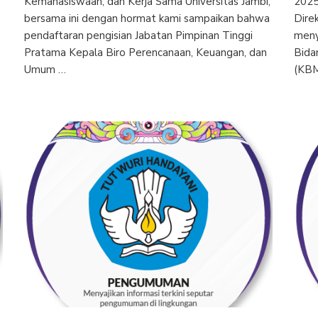
Kemahasiswaan, dan Kerja Sama Universitas Jambi,
2025
bersama ini dengan hormat kami sampaikan bahwa
Dire
pendaftaran pengisian Jabatan Pimpinan Tinggi
meny
Pratama Kepala Biro Perencanaan, Keuangan, dan
Bida
Umum …
(KBM